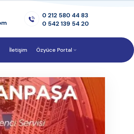
0 212 580 44 83
om
0 542 139 54 20
r
İletişim
Özyüce Portal