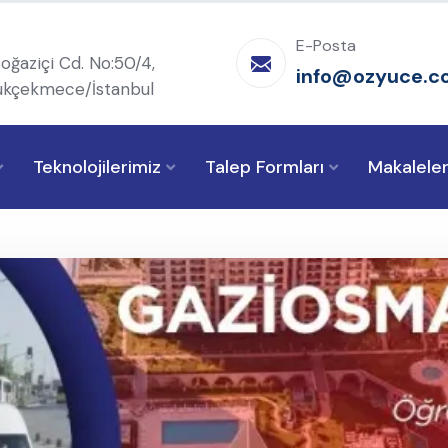
E-Posta
oğaziçi Cd. No:50/4,
info@ozyuce.c
kçekmece/İstanbul
Teknolojilerimiz
Talep Formları
Makalele