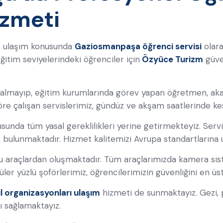
izmeti
an ulaşım konusunda
Gaziosmanpaşa öğrenci servisi
olara
itim seviyelerindeki öğrenciler için
Özyüce Turizm
güve
 kalmayıp, eğitim kurumlarında görev yapan öğretmen, ak
öre çalışan servislerimiz, gündüz ve akşam saatlerinde ke
sunda tüm yasal gereklilikleri yerine getirmekteyiz. Servis 
k bulunmaktadır. Hizmet kalitemizi Avrupa standartlarına 
 araçlardan oluşmaktadır. Tüm araçlarımızda kamera sis
ler yüzlü şoförlerimiz, öğrencilerimizin güvenliğini en ü
l organizasyonları ulaşım
hizmeti de sunmaktayız. Gezi, p
nı sağlamaktayız.