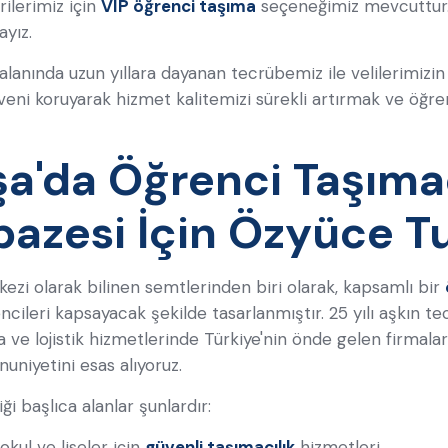
ilerimiz için
VIP öğrenci taşıma
seçeneğimiz mevcuttur. 9 
ayız.
lanında uzun yıllara dayanan tecrübemiz ile velilerimizin
ni koruyarak hizmet kalitemizi sürekli artırmak ve öğren
'da Öğrenci Taşımacı
pazesi İçin Özyüce T
zi olarak bilinen semtlerinden biri olarak, kapsamlı bir
cileri kapsayacak şekilde tasarlanmıştır. 25 yılı aşkın te
ma ve lojistik hizmetlerinde Türkiye'nin önde gelen firmala
uniyetini esas alıyoruz.
ği başlıca alanlar şunlardır:
okul ve liseler için
güvenli taşımacılık
hizmetleri