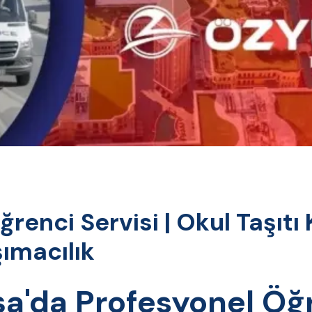
nci Servisi | Okul Taşıtı 
ımacılık
'da Profesyonel Öğ